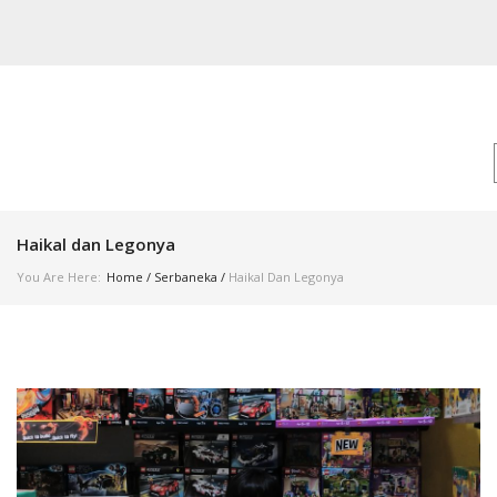
Haikal dan Legonya
You Are Here:
Home
/
Serbaneka
/
Haikal Dan Legonya